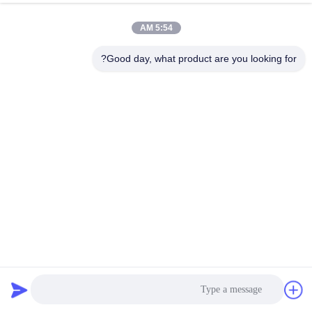
5:54 AM
مراقبة
الجودة
Good day, what product are you looking for?
اتصل
بنا
أخبار
اطلب
اقتباس
معالجة الغبار قطعة قماش تصفية صناعية / كيس تصفية لجمع
الغبار
قماش مرشح صناعي
2023-11-02
خريطة
الموقع