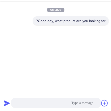
3:27 AM
مراقبة
الجودة
Good day, what product are you looking for?
اتصل
بنا
أخبار
اطلب
اقتباس
ألياف زجاجية الصناعية للفلتر مع PTFE غشاء المقاومة للحمض
والقلوية
قماش مرشح صناعي
2025-05-12
خريطة
الموقع