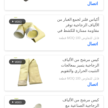
اتصال
مراقبة
الجودة
أكياس فلتر لجمع الغبار من
113
الألياف الزجاجية توفر
مقاومة ممتازة للكشط في
كيس فلتر بوليستر
اتصل
درجات الحرارة العالية
قابل للتفاوض MOQ:100 قطعة
والتعرض للكيماويات
بنا
اتصال
أخبار
كيس مرشح من الألياف
الزجاجية يتميز بمعالجات
التثبيت الحراري والتقويم
244
اطلب
لتحسين المتانة وترشيح
قابل للتفاوض MOQ:100 قطعة
اقتباس
الغبار
اتصال
كيس مرشح السائل
خريطة
كيس مرشح من الألياف
الموقع
الزجاجية الصناعية مع