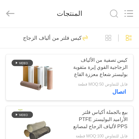
Anhui
Filter
Environmental
المنتجات
Technology
Co.,Ltd..
All
Rights
Reserved.
الصفحة
115
كيس فلتر من ألياف الزجاج
الرئيسية
أكياس تصفية جامع
الغبار
كيس تصفية من الألياف
منتجات
الزجاجية القوي إبرة مثقوبة
بوليستر شعاع معززة القاع
معلومات
مناسبة لتطبيقات جمع
قابل للتفاوض MOQ:50 قطعة
الغبار الصناعي
اتصال
عنا
99
جولة
بيع بالجملة أكياس فلتر
حقيبة مرشح أراميد
الأراميد البوليستر PTFE
في
PPS لألياف الزجاج لمصانع
المعمل
الأسمنت
قابل للتفاوض MOQ:100 قطعة