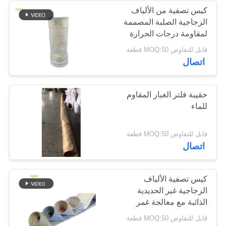
كيس تصفية من الألياف
الزجاجية الصلبة المصممة
53
لمقاومة درجات الحرارة
أكياس تصفية
العالية والتآكل في مصانع
قابل للتفاوض MOQ:50 قطعة
الأسمنت والصلب
اتصال
Baghouse
والكيماويات
حقيبة فلتر الغبار المقاوم
للماء
44
قابل للتفاوض MOQ:50 قطعة
اتصال
أكياس فلتر اللباد
كيس تصفية الألياف
الزجاجية غير الحديدية
الذائبة مع معالجة غمر
PTFE ووضع الحرارة
قابل للتفاوض MOQ:50 قطعة
للتصفية عالية درجة