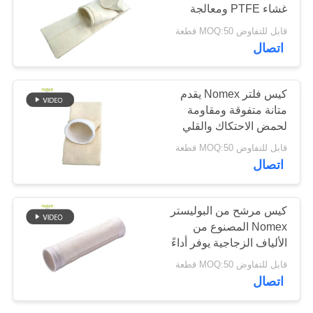
غشاء PTFE ومعالجة
التثبيت الحراري لتطبيقات
قابل للتفاوض MOQ:50 قطعة
سياسة
تجميع الغبار ذات درجة
67
اتصال
الحرارة العالية
الخصوصية
كيس فلتر من ألياف
كيس فلتر Nomex يقدم
الزجاج
متانة متفوقة ومقاومة
لحمض الاحتكاك والقلي
لترشيح الغبار الصناعي
قابل للتفاوض MOQ:50 قطعة
اتصال
45
كيس مرشح من البوليستر
Nomex المصنوع من
حقيبة مرشح PTFE
الألياف الزجاجية يوفر أداءً
في ترشيح الغبار مع نفاذية
قابل للتفاوض MOQ:50 قطعة
هواء عالية ومقاومة قوية
اتصال
للتآكل والأحماض والقلويات