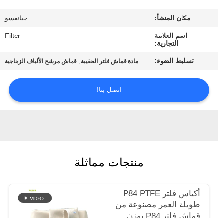
مكان المنشأ:
جيانغسو
مراقبة
اسم العلامة
Filter
الجودة
التجارية:
تسليط الضوء:
,
مادة قماش فلتر الحقيبة
قماش مرشح الألياف الزجاجية
اتصل
بنا
اتصل بنا!
أخبار
اطلب
منتجات مماثلة
اقتباس
أكياس فلتر P84 PTFE
خريطة
طويلة العمر مصنوعة من
الموقع
قماش فلتر P84 بوزن