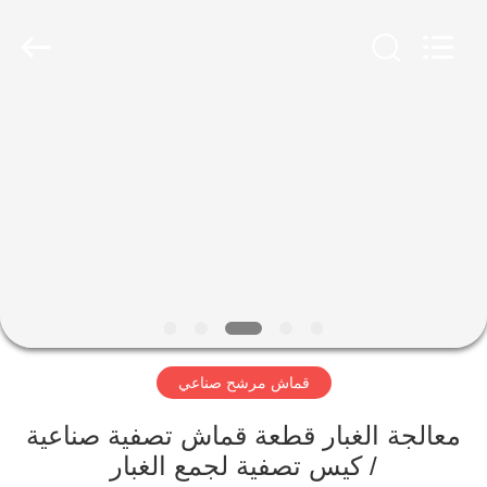
Anhui
Filter
Environmental
Technology
Co.,Ltd..
All
Rights
Reserved.
الصفحة
الرئيسية
منتجات
معلومات
عنا
قماش مرشح صناعي
جولة
في
معالجة الغبار قطعة قماش تصفية صناعية
/ كيس تصفية لجمع الغبار
المعمل