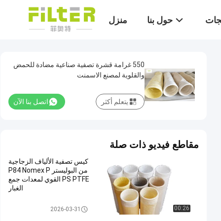
تجات
حول بنا
منزل
550 غرامة قشرة تصفية صناعية مضادة للحمض
والقلوية لمصنع الاسمنت
يتعلم أكثر
اتصل بنا الآن
مقاطع فيديو ذات صلة
كيس تصفية الألياف الزجاجية
من البوليستر P84 Nomex P
PS PTFE القوي لمعدات جمع
الغبار
كيس فلتر بوليستر
00:26
2026-03-31