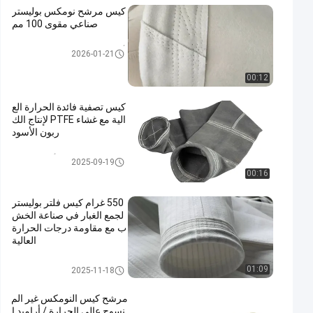
كيس مرشح نومكس بوليستر
صناعي مقوى 100 مم
أكياس المرشحات عالية درجة الح
2026-01-21
رارة
00:12
كيس تصفية فائدة الحرارة الع
الية مع غشاء PTFE لإنتاج الك
ربون الأسود
كيس فلتر من ألياف الزجاج
2025-09-19
00:16
550 غرام كيس فلتر بوليستر
لجمع الغبار في صناعة الخش
ب مع مقاومة درجات الحرارة
العالية
كيس فلتر بوليستر
01:09
2025-11-18
مرشح كيس النومكس غير الم
نسوج عالي الحرارة / أراميد ا