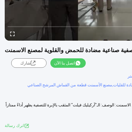
اتصل بنا الآن
شارك
تر
لاسمنت: الوصف: الـ"آركيليك فيلت" المثقب بالإبرة للتصفية يظهر أداءً ممتازاً
اترك رسالة