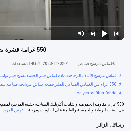
550 غرامة قشرة تصفية صناعية مضادة للحمض والقلوية لمصنع الاسمنت
قماش مرشح صناعي
2023-11-02
40 المشاهدات
#
قماش مرشح الألياف الزجاجية,مادة قماش فلتر الحقيبة,نسيج فلتر بوليس
#
550 غرام من القماش الصناعي للفلتر,قطعة قماش مرشحة صناعية مضادة للقليات,مصنع الأسمنت قطعة من القماش المرشح الصناعي
polyester filter fabric
#
550 غرام مقاومة الحموضة والقليات أكريليك الصناعية حقيبة المرشح لمصنع ا
في البيئات الرطبة والحمضية والقائمة على القلويات ودرجة ...
عرض المزيد
رسائل الزائر