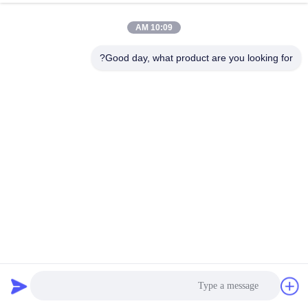
10:09 AM
مراقبة
الجودة
Good day, what product are you looking for?
اتصل
بنا
أخبار
اطلب
اقتباس
قطعة من البوليستر الإبرة شعاع فلتر القماش الحرارة الطبيعية
300 - 550gsm
قماش مرشح صناعي
2022-11-18
خريطة
الموقع