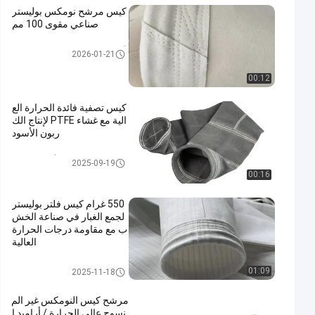
كيس مرشح نومكس بوليستر
صناعي مقوى 100 مم
أكياس المرشحات عالية درجة الح
2026-01-21
رارة
00:12
كيس تصفية فائدة الحرارة الع
الية مع غشاء PTFE لإنتاج الك
ربون الأسود
كيس فلتر من ألياف الزجاج
2025-09-19
00:16
550 غرام كيس فلتر بوليستر
لجمع الغبار في صناعة الخش
ب مع مقاومة درجات الحرارة
العالية
كيس فلتر بوليستر
01:09
2025-11-18
مرشح كيس النومكس غير الم
نسوج عالي الحرارة / أراميد ا