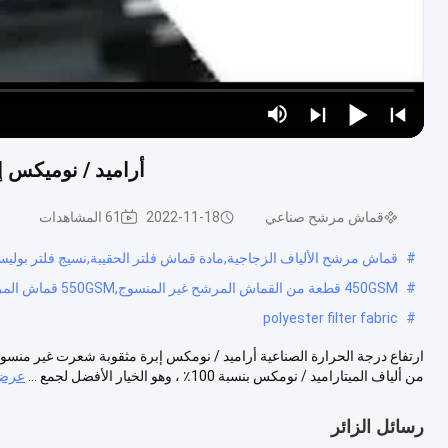
أراميد / نوميكس إ
قماش مرشح صناعي
2022-11-18
61 المشاهدات
#
قماش مرشح الألياف الزجاجية,مادة قماش فلتر الحقيبة,نسيج فلتر بوليس
#
450GSM قطعة من القماش المرشح غير المنسوج,550GSM قماش المرشح,مادة لجمع الغبار والملابس المرشحة غير المنسوجة
polyester filter fabric
#
ارتفاع درجة الحرارة الصناعية أراميد / نومكس إبرة مثقوبة شعرت غير منس
من ألياف الميتاراميد / نومكس بنسبة 100٪ ، وهو الخيار الأفضل لجمع ...
عرض 
رسائل الزائر