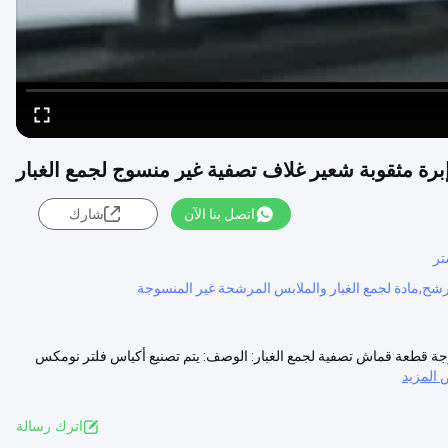
برة مثقوبة شعير غلاف تصفية غير منسوج لجمع الغبار
اتصل بنا الآن
شارك
تر
وجة قطعة قماش تصفية لجمع الغبار: الوصف: يتم تصنيع أكياس فلتر نومكس
المزيد
اترك رسالة