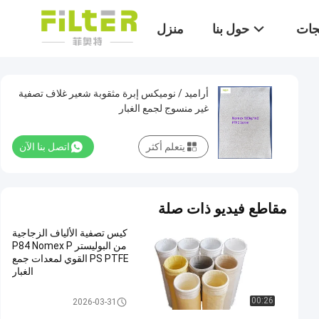
تجات
حول بنا
منزل
أراميد / نوميكس إبرة مثقوبة شعير غلاف تصفية
غير منسوج لجمع الغبار
يتعلم أكثر
اتصل بنا الآن
مقاطع فيديو ذات صلة
كيس تصفية الألياف الزجاجية
من البوليستر P84 Nomex P
PS PTFE القوي لمعدات جمع
الغبار
كيس فلتر بوليستر
00:26
2026-03-31