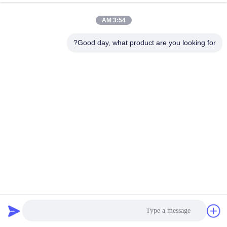
3:54 AM
مراقبة
الجودة
Good day, what product are you looking for?
اتصل
بنا
أخبار
اطلب
اقتباس
كيس فلتر المياه البوليستر 100 ميكرون لمطهر المياه للصناعة
السائلة
كيس مرشح السائل
2022-11-23
خريطة
الموقع