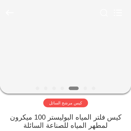
Anhui
Filter
Environmental
Technology
Co.,Ltd..
All
Rights
Reserved.
الصفحة
الرئيسية
منتجات
معلومات
عنا
كيس مرشح السائل
جولة
في
كيس فلتر المياه البوليستر 100 ميكرون
لمطهر المياه للصناعة السائلة
المعمل