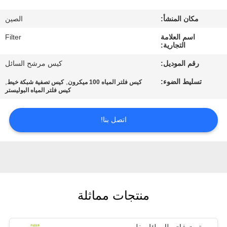
مكان المنشأ:
الصين
مراقبة
اسم العلامة
Filter
الجودة
التجارية:
رقم الموديل:
كيس مرشح السائل
اتصل
تسليط الضوء:
,
,
كيس فلتر المياه 100 ميكرون
كيس تصفية شبكة خيط
بنا
كيس فلتر المياه البوليستر
اتصل بنا!
أخبار
اطلب
اقتباس
منتجات مماثلة
خريطة
الموقع