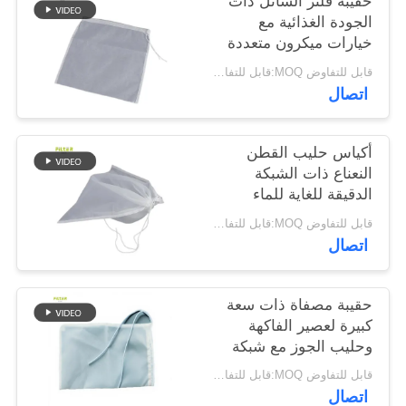
حقيبة فلتر السائل ذات
الجودة الغذائية مع
خيارات ميكرون متعددة
سياسة
شبكة نايلون قابلة
قابل للتفاوض MOQ:قابل للتفاوض
الخصوصية
للغسيل وإغلاق سحب
اتصال
آمن للتصفية والفصل
السائل
أكياس حليب القطن
النعناع ذات الشبكة
الدقيقة للغاية للماء
العضوي وحليب فول
قابل للتفاوض MOQ:قابل للتفاوض
الصويا والعصير
اتصال
حقيبة مصفاة ذات سعة
كبيرة لعصير الفاكهة
وحليب الجوز مع شبكة
دقيقة
قابل للتفاوض MOQ:قابل للتفاوض
اتصال