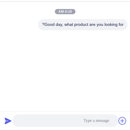
4:10 AM
مراقبة
الجودة
Good day, what product are you looking for?
اتصل
بنا
أخبار
اطلب
اقتباس
حلقة معلقة 25 ميكرون كيس فلتر نايلون بوليبروبيلين 125
ميكرون
كيس مرشح السائل
2024-03-11
خريطة
الموقع