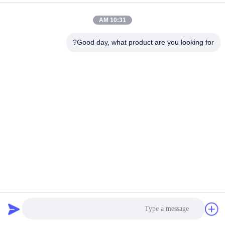
10:31 AM
مراقبة
الجودة
Good day, what product are you looking for?
اتصل
بنا
أخبار
اطلب
اقتباس
550GSM كيس فلتر الفيلم غير المنسوج من الإبرة البوليستر مضاد
للحمض حجم 130mmX2500mm
قماش مرشح صناعي
2023-11-02
خريطة
الموقع