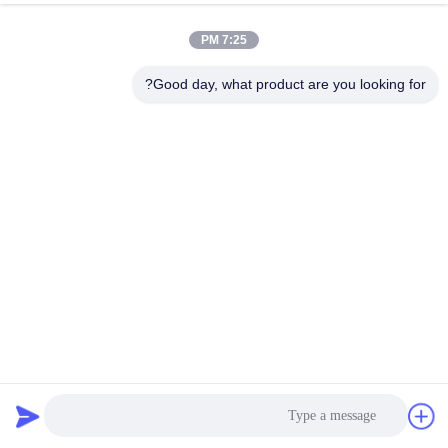
7:25 PM
مراقبة
الجودة
Good day, what product are you looking for?
اتصل
بنا
أخبار
اطلب
اقتباس
800GSM قماش المرشح الصناعي FMS قماش مرشح الألياف
الزجاجية مقاومة الحمض والقلوية
قماش مرشح صناعي
2025-05-12
خريطة
الموقع