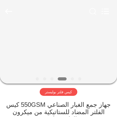
Anhui
Filter
Environmental
Technology
Co.,Ltd..
All
Rights
Reserved.
الصفحة
الرئيسية
منتجات
معلومات
عنا
كيس فلتر بوليستر
جولة
في
جهاز جمع الغبار الصناعي 550GSM كيس
الفلتر المضاد للستاتيكية من ميكرون
المعمل