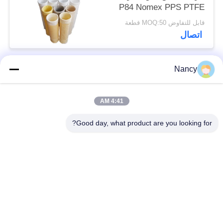
P84 Nomex PPS PTFE
القوي لمعدات جمع الغبار
قابل للتفاوض MOQ:50 قطعة
اتصال
Nancy
فئات شعبية
جميع
4:41 AM
أكياس تصفية جامع
حقيبة مرشح أراميد
الغبار
Good day, what product are you looking for?
كيس فلتر بوليستر
كيس مرشح السائل
كيس فلتر من ألياف
حقيبة مرشح PTFE
الزجاج
أكياس تصفية