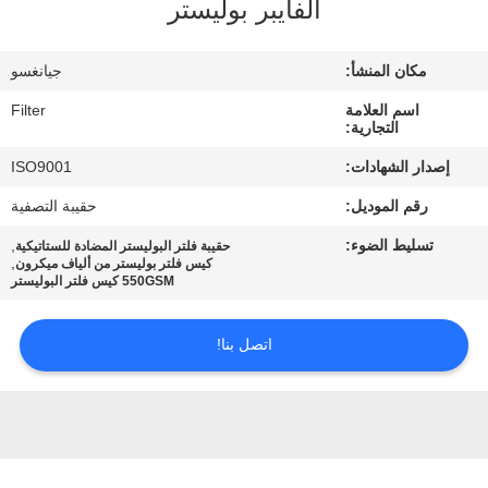
الفايبر بوليستر
مراقبة
مكان المنشأ:
جيانغسو
الجودة
اسم العلامة
Filter
التجارية:
اتصل
إصدار الشهادات:
ISO9001
بنا
رقم الموديل:
حقيبة التصفية
تسليط الضوء:
,
حقيبة فلتر البوليستر المضادة للستاتيكية
أخبار
,
كيس فلتر بوليستر من ألياف ميكرون
550GSM كيس فلتر البوليستر
اطلب
اتصل بنا!
اقتباس
خريطة
الموقع