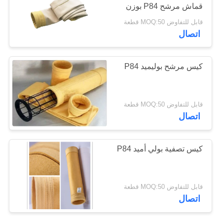
قماش مرشح P84 بوزن
550 جرامًا لكل متر مربع
قابل للتفاوض MOQ:50 قطعة
سياسة
لأنظمة تجميع الغبار
67
اتصال
والترشيح الصناعية
الخصوصية
كيس فلتر من ألياف
المختلفة
كيس مرشح بوليميد P84
الزجاج
قابل للتفاوض MOQ:50 قطعة
اتصال
45
كيس تصفية بولي أميد P84
حقيبة مرشح PTFE
قابل للتفاوض MOQ:50 قطعة
اتصال