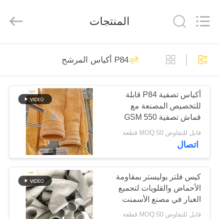
Anhui
Filter
Environmental
المنتجات
Technology
Co.,Ltd..
All
Rights
Reserved.
الصفحة
115
P84 أكياس المرشح
الرئيسية
أكياس تصفية جامع
الغبار
أكياس تصفية P84 قابلة
منتجات
للتخصيص المصنعة مع
قماش تصفية 550 GSM
معلومات
P84 لأنظمة جمع الغبار
قابل للتفاوض MOQ:50 قطعة
الصناعية المختلفة
اتصال
عنا
99
جولة
كيس فلتر بوليستر بمقاومة
حقيبة مرشح أراميد
الأحماض والقلويات لتجميع
في
الغبار في مصنع الأسمنت
المعمل
والفحم والصلب
قابل للتفاوض MOQ:50 قطعة