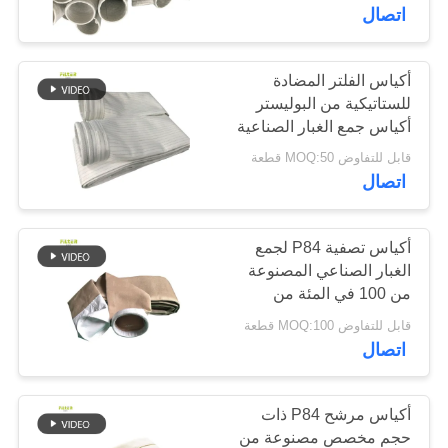
اتصال
مراقبة
الجودة
أكياس الفلتر المضادة
113
للستاتيكية من البوليستر
أكياس جمع الغبار الصناعية
كيس فلتر بوليستر
اتصل
مناسبة لتطبيقات مصانع
قابل للتفاوض MOQ:50 قطعة
الأسمنت ومناجم الفحم
بنا
اتصال
والصلب
أخبار
أكياس تصفية P84 لجمع
الغبار الصناعي المصنوعة
من 100 في المئة من
243
اطلب
ألياف P84 ذات نفوذ الهواء
قابل للتفاوض MOQ:100 قطعة
اقتباس
والقوة العالية
اتصال
كيس مرشح السائل
خريطة
أكياس مرشح P84 ذات
الموقع
حجم مخصص مصنوعة من