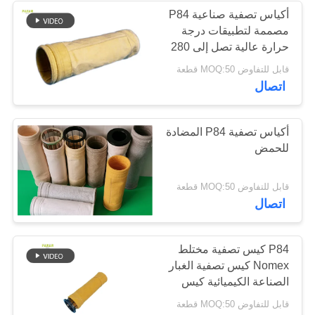
أكياس تصفية صناعية P84
مصممة لتطبيقات درجة
53
حرارة عالية تصل إلى 280
أكياس تصفية
درجة مئوية في جمع الغبار
قابل للتفاوض MOQ:50 قطعة
اتصال
Baghouse
أكياس تصفية P84 المضادة
للحمض
44
قابل للتفاوض MOQ:50 قطعة
اتصال
أكياس فلتر اللباد
P84 كيس تصفية مختلط
Nomex كيس تصفية الغبار
الصناعة الكيميائية كيس
تصفية الغبار PTFE طلاء
قابل للتفاوض MOQ:50 قطعة