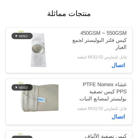
اقتباس
منتجات مماثلة
خريطة
450GSM ~ 550GSM
كيس فلتر البوليستر لجمع
الموقع
الغبار
قابل للتفاوض MOQ:50 قطعة
سياسة
اتصال
الخصوصية
غشاء PTFE Nomex
PPS كيس تصفية
بوليستر لمصانع النبات
قابل للتفاوض MOQ:50 قطعة
اتصال
كيس تصفية الألياف