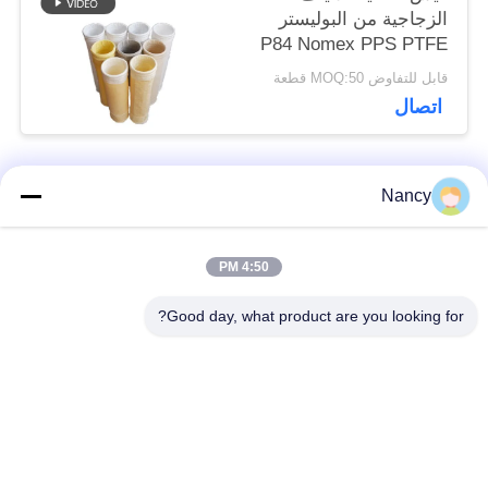
الزجاجية من البوليستر
P84 Nomex PPS PTFE
القوي لمعدات جمع الغبار
قابل للتفاوض MOQ:50 قطعة
اتصال
Nancy
فئات شعبية
جميع
4:50 PM
أكياس تصفية جامع
حقيبة مرشح أراميد
الغبار
Good day, what product are you looking for?
كيس فلتر بوليستر
كيس مرشح السائل
كيس فلتر من ألياف
حقيبة مرشح PTFE
الزجاج