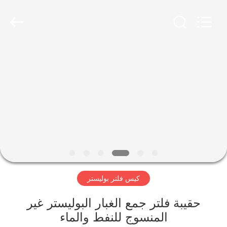
Anhui
Filter
Environmental
Technology
Co.,Ltd..
All
Rights
Reserved.
الصفحة
الرئيسية
منتجات
معلومات
عنا
كيس فلتر بوليستر
جولة
في
حقيبة فلتر جمع الغبار البوليستر غير
المنسوج للنفط والماء
المعمل