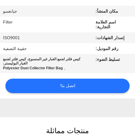
مكان المنشأ:
جيانغسو
مراقبة
اسم العلامة
Filter
الجودة
التجارية:
إصدار الشهادات:
ISO9001
اتصل
رقم الموديل:
حقيبة التصفية
بنا
تسليط الضوء:
كيس فلتر لجمع الغبار غير المنسوج، كيس فلتر لجمع
الغبار البوليستر،
,
Polyester Dust Collector Filter Bag
أخبار
اتصل بنا!
اطلب
اقتباس
خريطة
منتجات مماثلة
الموقع