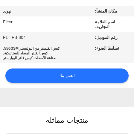
مكان المنشأ:
انهوى
مراقبة
اسم العلامة
Filter
الجودة
التجارية:
رقم الموديل:
FLT-FB-804
اتصل
تسليط الضوء:
,
كيس الفلستر من البوليستر 550GSM
بنا
,
كيس الفلتر المضاد للستاتيكية
صناعة الأسفلت كيس فلتر البوليستر
أخبار
اتصل بنا!
اطلب
اقتباس
منتجات مماثلة
خريطة
الموقع