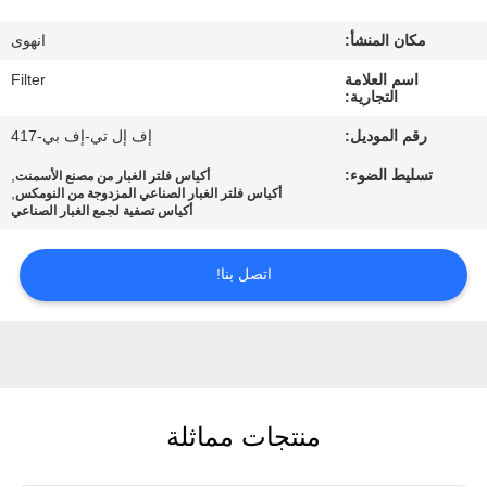
مكان المنشأ:
انهوى
مراقبة
اسم العلامة
Filter
الجودة
التجارية:
رقم الموديل:
إف إل تي-إف بي-417
اتصل
تسليط الضوء:
,
أكياس فلتر الغبار من مصنع الأسمنت
بنا
,
أكياس فلتر الغبار الصناعي المزدوجة من النومكس
أكياس تصفية لجمع الغبار الصناعي
أخبار
اتصل بنا!
اطلب
اقتباس
منتجات مماثلة
خريطة
الموقع