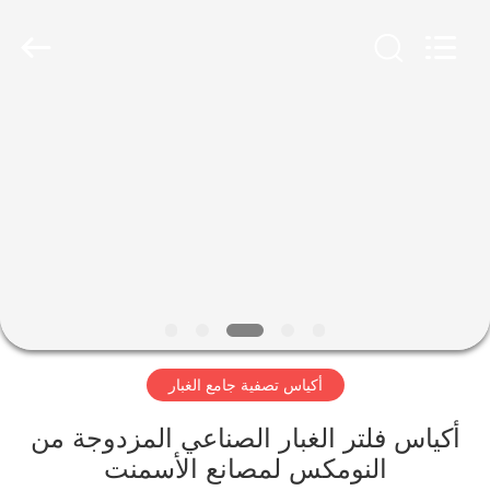
Anhui
Filter
Environmental
Technology
Co.,Ltd..
All
Rights
Reserved.
الصفحة
الرئيسية
منتجات
معلومات
عنا
أكياس تصفية جامع الغبار
جولة
في
أكياس فلتر الغبار الصناعي المزدوجة من
النومكس لمصانع الأسمنت
المعمل