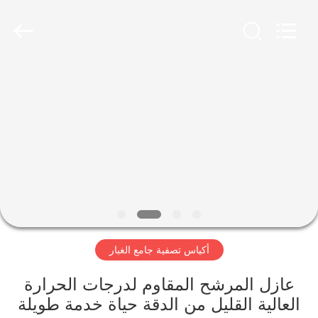
Anhui
Filter
Environmental
Technology
Co.,Ltd..
All
Rights
Reserved.
الصفحة
الرئيسية
منتجات
معلومات
عنا
أكياس تصفية جامع الغبار
جولة
في
عازل المرشح المقاوم لدرجات الحرارة
العالية القليل من الدقة حياة خدمة طويلة
المعمل