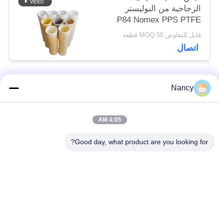
الزجاجية من البوليستر
P84 Nomex PPS PTFE
القوي لمعدات جمع الغبار
قابل للتفاوض MOQ:50 قطعة
اتصال
Nancy
فئات شعبية
جميع
4:05 AM
أكياس تصفية جامع
حقيبة مرشح أراميد
الغبار
Good day, what product are you looking for?
كيس فلتر بوليستر
كيس مرشح السائل
كيس فلتر من ألياف
حقيبة مرشح PTFE
الزجاج