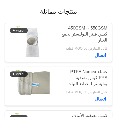
اقتباس
منتجات مماثلة
خريطة
450GSM ~ 550GSM
كيس فلتر البوليستر لجمع
الموقع
الغبار
قابل للتفاوض MOQ:50 قطعة
سياسة
اتصال
الخصوصية
غشاء PTFE Nomex
PPS كيس تصفية
بوليستر لمصانع النبات
قابل للتفاوض MOQ:50 قطعة
اتصال
كيس تصفية الألياف