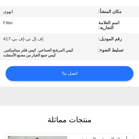
مكان المنشأ:
انهوى
مراقبة
اسم العلامة
Filter
الجودة
التجارية:
رقم الموديل:
إف إل تي-إف بي-417
اتصل
تسليط الضوء:
,
,
كيس المرشح الصناعي
كيس فلتر ميتاميكس
بنا
كيس جمع الغبار من مصنع الأسفلت
اتصل بنا!
أخبار
اطلب
اقتباس
منتجات مماثلة
خريطة
الموقع