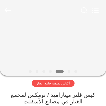
Anhui
Filter
Environmental
Technology
Co.,Ltd..
All
Rights
Reserved.
الصفحة
الرئيسية
منتجات
معلومات
عنا
أكياس تصفية جامع الغبار
جولة
في
كيس فلتر ميتاراميد / نومكس لمجمع
الغبار في مصانع الأسفلت
المعمل