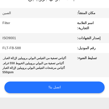
في
المعمل
مكان المنشأ:
الصين
اسم العلامة
Filter
التجارية:
مراقبة
إصدار الشهادات:
ISO9001
الجودة
رقم الموديل:
FLT-FB-588
اتصل
تسليط الضوء:
,
أكياس تصفية من الفيلس البولي بروبيلين لإزالة الغبار
,
أكياس تصفية من البولي بروبيلين الخيوط 550 غرام
بنا
أكياس مرشحات الفيلس البولي بروبيلين لإزالة الغبار
550gsm
أخبار
اتصل بنا!
اطلب