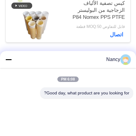
كيس تصفية الألياف
الزجاجية من البوليستر
P84 Nomex PPS PTFE
القوي لمعدات جمع الغبار
قابل للتفاوض MOQ:50 قطعة
اتصال
Nancy
فئات شعبية
جميع
6:08 PM
أكياس تصفية جامع
حقيبة مرشح أراميد
الغبار
Good day, what product are you looking for?
كيس فلتر بوليستر
كيس مرشح السائل
كيس فلتر من ألياف
حقيبة مرشح PTFE
الزجاج