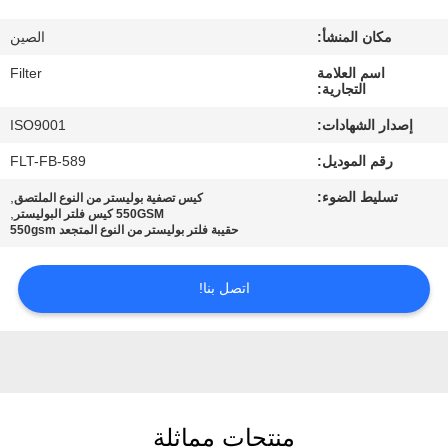
مكان المنشأ:
الصين
مراقبة
اسم العلامة
Filter
الجودة
التجارية:
إصدار الشهادات:
ISO9001
اتصل
رقم الموديل:
FLT-FB-589
بنا
تسليط الضوء:
,
كيس تصفية بوليستر من النوع الملتصق
,
550GSM كيس فلتر البوليستر
حقيبة فلتر بوليستر من النوع المتجعد 550gsm
أخبار
اتصل بنا!
اطلب
اقتباس
خريطة
منتجات مماثلة
الموقع