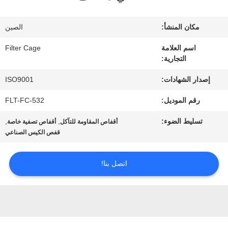
في
المعمل
مكان المنشأ:
الصين
اسم العلامة
Filter Cage
التجارية:
مراقبة
إصدار الشهادات:
ISO9001
الجودة
رقم الموديل:
FLT-FC-532
اتصل
تسليط الضوء:
,
,
أقفاص المقاومة للتآكل
أقفاص تصفية خاصة
قفص الكيس الصناعي
بنا
اتصل بنا!
أخبار
اطلب