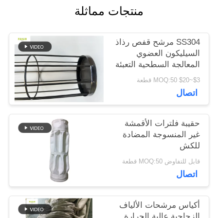
منتجات مماثلة
اقتباس
SS304 مرشح قفص رذاذ
خريطة
السيليكون العضوي
المعالجة السطحية التعبئة
الموقع
والتغليف
$3~$20 MOQ:50 قطعة
اتصال
سياسة
الخصوصية
حقيبة فلترات الأقمشة
غير المنسوجة المضادة
للكش
قابل للتفاوض MOQ:50 قطعة
اتصال
أكياس مرشحات الألياف
الزجاجية عالية الحرارة