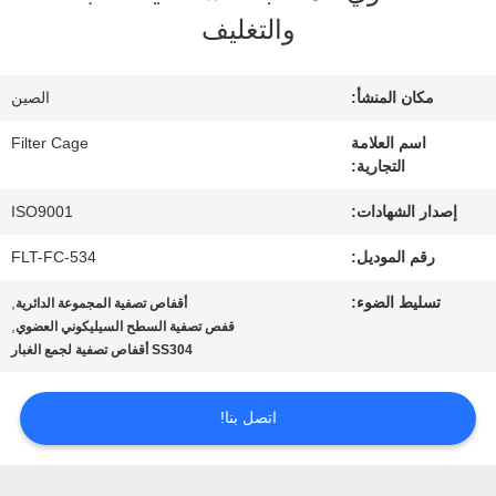
في
والتغليف
المعمل
مكان المنشأ:
الصين
مراقبة
اسم العلامة
Filter Cage
التجارية:
الجودة
إصدار الشهادات:
ISO9001
رقم الموديل:
FLT-FC-534
اتصل
تسليط الضوء:
,
أقفاص تصفية المجموعة الدائرية
بنا
,
قفص تصفية السطح السيليكوني العضوي
SS304 أقفاص تصفية لجمع الغبار
أخبار
اتصل بنا!
اطلب