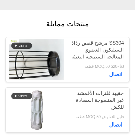
اقتباس
منتجات مماثلة
خريطة
الموقع
SS304 مرشح قفص رذاذ
السيليكون العضوي
المعالجة السطحية التعبئة
سياسة
والتغليف
$3~$20 MOQ:50 قطعة
اتصال
الخصوصية
حقيبة فلترات الأقمشة
غير المنسوجة المضادة
للكش
قابل للتفاوض MOQ:50 قطعة
اتصال