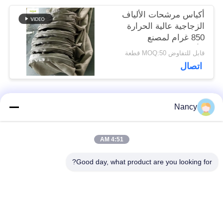
أكياس مرشحات الألياف
الزجاجية عالية الحرارة
850 غرام لمصنع
الأسمنت
قابل للتفاوض MOQ:50 قطعة
اتصال
Nancy
فئات شعبية
جميع
4:51 AM
أكياس تصفية جامع
حقيبة مرشح أراميد
الغبار
Good day, what product are you looking for?
كيس فلتر بوليستر
كيس مرشح السائل
كيس فلتر من ألياف