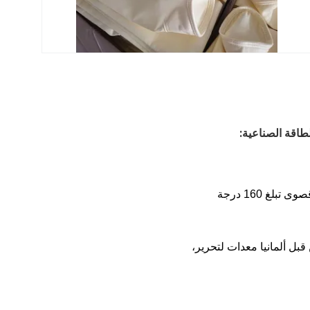
يتم استخدام أكياس مرشحات PPS لتطبيقات درجات حرارة أعلى مع درجة حرارة عمل مستمرة قصوى تبلغ 160 درجة 
أكياس مرشحات PPS المادة الخام مصنوعة من اليابان Toray PPS الألياف عالية الجودة وتنتج من قبل ألمانيا معدات لتحرير، 