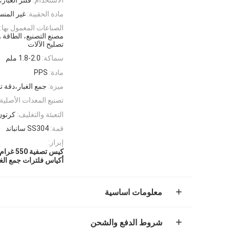
مادة الحقيبة:
غير المنس
الصناعات المعمول بها:
مصنع التصنيع، الطاقة و
تصليح الآلات
سماكة:
1.8-2.0 ملم
مادة:
PPS
ميزة:
جمع الغبار،دقة ت
تصنيع المعدات الأصلية:
التعبئة والتغليف:
كرتون 
قمة:
SS304 سانباند
إبراز:
كيس تصفية 550 غرام
أكياس فلترات جمع الغبار 
معلومات اساسية
شروط الدفع والشحن