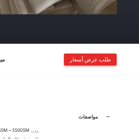
طلب عرض أسعار
مي
مواصفات
وزن:
GSM ~ 550GSM
الاستخدام:
فلتر الغبار،