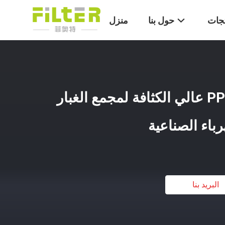
تجات
حول بنا
منزل
550gsm كيس فلتر PPS عالي الكثافة لمجمع الغبار
باء الصناعية
البريد بنا