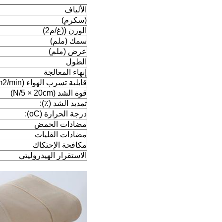
الألياف
(سكرم)
الوزن ((غ/م2)
سمك (ملم)
عرض (ملم)
الطول
إنهاء المعالجة
قابلية تسرب الهواء (L/dm2/min):
قوة الشد (N/5 × 20cm)
تمديد الشد (٪):
درجة الحرارة (oC):
مضادات الحمض
مضادات القليات
مكافحة الإحتكاك
الاستقرار الهيدروليتي