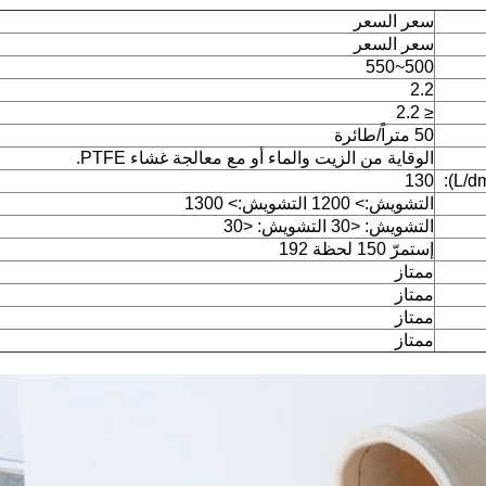
سعر السعر
سعر السعر
500~550
2.2
≤ 2.2
50 متراً/طائرة
الوقاية من الزيت والماء أو مع معالجة غشاء PTFE.
130
التشويش:> 1200 التشويش:> 1300
التشويش: <30 التشويش: <30
إستمرّ 150 لحظة 192
ممتاز
ممتاز
ممتاز
ممتاز