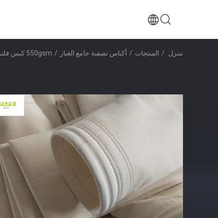
منزل
/
المنتجات
/
أكياس تصفية جامع الغبار
/
550gsm كيس فلتر PPS عالي الكثافة لمجمع الغبار في محطات توليد الكهرباء الصناعية