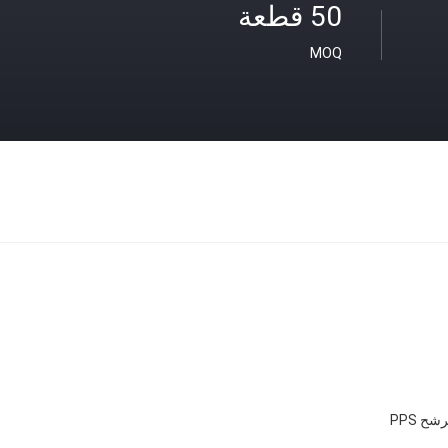
50 قطعة
MOQ
ح PPS
ب