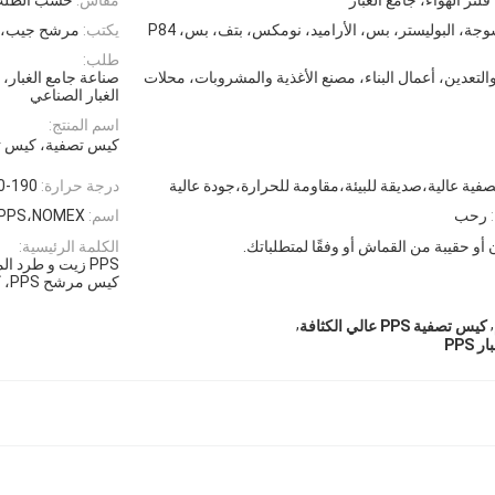
وجة، البوليستر، بس، الأراميد، نومكس، بتف، بس، P84
يكتب:
مرشح جيب، ك
طلب:
التعدين، أعمال البناء، مصنع الأغذية والمشروبات، محلات
صناعة جامع الغبار،
الغبار الصناعي
اسم المنتج:
كيس تصفية، كيس ت
صفية عالية،صديقة للبيئة،مقاومة للحرارة،جودة عالية
درجة حرارة:
150-190 درجة
رحب
اسم:
PPS،NOMEX كيس فلتر الغبار، كيس فلتر الهواء الجيبي غير المنس
أو حقيبة من القماش أو وفقًا لمتطلباتك.
الكلمة الرئيسية:
PPS زيت و طرد
كيس مرشح PPS، كيس مرشح
,
,
كيس تصفية PPS عالي الكثافة
PPS