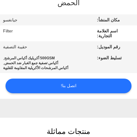
الحمض
مراقبة
مكان المنشأ:
جيانغسو
الجودة
اسم العلامة
Filter
التجارية:
اتصل
رقم الموديل:
حقيبة التصفية
بنا
تسليط الضوء:
,
500GSM أكريليك أكياس المرشح
,
أكياس تصفية جمع الغبار ضد الحمض
أكياس المرشحات الأكريلية المقاومة للقلوية
أخبار
اتصل بنا!
اطلب
اقتباس
خريطة
منتجات مماثلة
الموقع