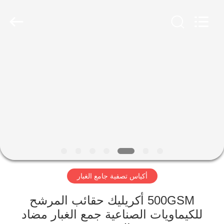
Anhui
Filter
Environmental
Technology
Co.,Ltd..
All
Rights
Reserved.
الصفحة
الرئيسية
منتجات
معلومات
عنا
أكياس تصفية جامع الغبار
جولة
في
500GSM أكريليك حقائب المرشح
للكيماويات الصناعية جمع الغبار مضاد
المعمل