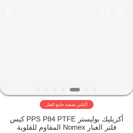
Anhui
Filter
Environmental
Technology
Co.,Ltd..
All
Rights
Reserved.
الصفحة
الرئيسية
منتجات
معلومات
عنا
أكياس تصفية جامع الغبار
جولة
في
أكريليك بوليستر PPS P84 PTFE كيس
فلتر الغبار Nomex المقاوم للقلوية
المعمل