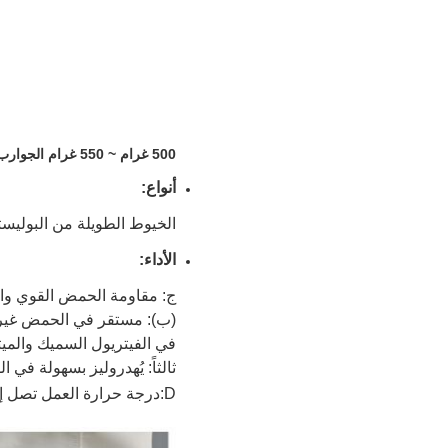
500 غرام ~ 550 غرام الجوارب المرشحة كيس المرشح البوليستر الصناعي لجمع الغبار:
أنواع:
الخيوط الطويلة من البوليست
الأداء:
ج: مقاومة الحمض القوي وا
(ب): مستقر في الحمض غير
في الفيتريول السميك والمي
ثالثاً: يُهدروليز بسهولة في ا
D:درجة حرارة العمل تصل إلى 130