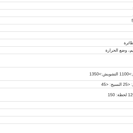
يم، وضع الحرارة
>1350
ج: <45