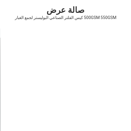
صالة عرض
500GSM 550GSM كيس الفلتر الصناعي البوليستر لجمع الغبار