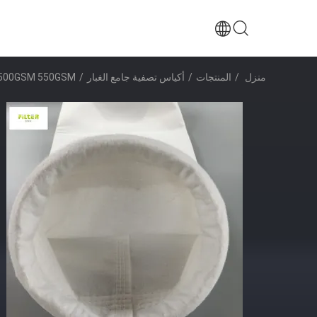
منزل
/
المنتجات
/
أكياس تصفية جامع الغبار
/
500GSM 550GSM كيس الفلتر الصناعي البوليستر لجمع الغبا