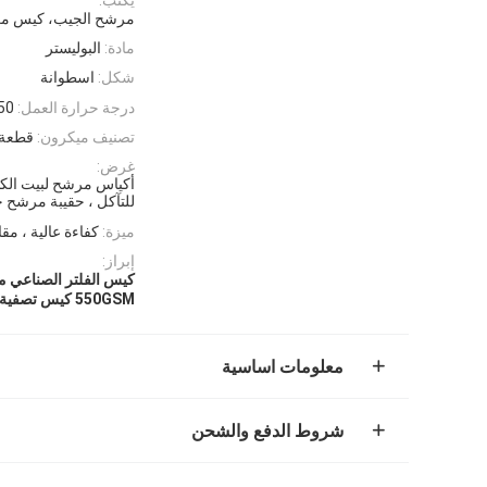
مرشح الجيب، كيس مرشح
مادة:
البوليستر
شكل:
اسطوانة
درجة حرارة العمل:
0-150
تصنيف ميكرون:
قطعة 
غرض:
أكياس مرشح لبيت الكيس
للتآكل ، حقيبة مرشح ج
ميزة:
كفاءة عالية ، مقا
إبراز:
كيس الفلتر الصناعي من
550GSM كيس تصفية صناعي
معلومات اساسية
شروط الدفع والشحن