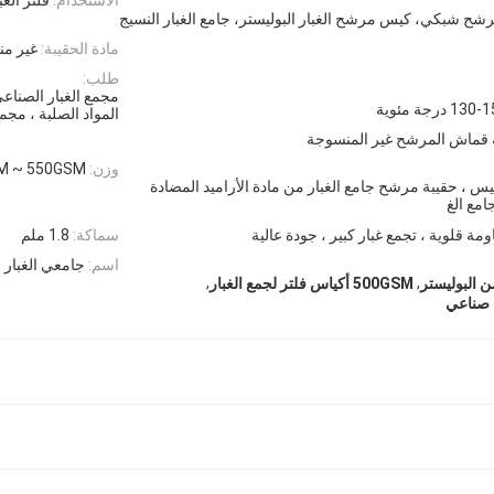
 شبكي، كيس مرشح الغبار البوليستر، جامع الغبار النسيج
مادة الحقيبة:
غير من
طلب:
مجمع الغبار الصناع
13 درجة مئوية
المواد الصلبة ، مجمع
قماش المرشح غير المنسوجة
وزن:
M ~ 550GSM
 ، حقيبة مرشح جامع الغبار من مادة الأراميد المضادة
امع الغ
ومة قلوية ، تجمع غبار كبير ، جودة عالية
سماكة:
1.8 ملم
اسم:
جامعي الغبار Baghouse المحجر وحقيبة التصفية ، حقيبة جمع الغبار
,
,
 البوليستر
500GSM أكياس فلتر لجمع الغبار