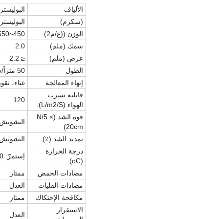
الألياف
البوليستر
(سكرم)
البوليستر
الوزن ((غ/م2)
450~550
سمك (ملم)
2.0
عرض (ملم)
≤ 2.2
الطول
50 متراً/طائرة
إنهاء المعالجة
غناء، تقو
قابلية تسرب
120
الهواء (L/m2/S):
قوة الشد (N/5 ×
التشويش:>1100 التشويش:
20cm)
تمديد الشد (٪):
التشويش: <25 النسي
درجة الحرارة
إستمرّ: 120 لحظة: 150
(oC):
مضادات الحمض
ممتاز
مضادات القليات
العدل
مكافحة الإحتكاك
ممتاز
الاستقرار
العدل