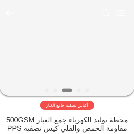
Anhui
Filter
Environmental
Technology
Co.,Ltd..
All
Rights
Reserved.
الصفحة
الرئيسية
منتجات
معلومات
عنا
أكياس تصفية جامع الغبار
جولة
في
محطة توليد الكهرباء جمع الغبار 500GSM
مقاومة الحمض والقلي كيس تصفية PPS
المعمل