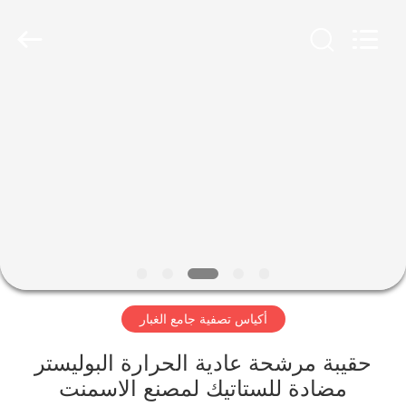
Anhui
Filter
Environmental
Technology
Co.,Ltd..
All
Rights
Reserved.
الصفحة
الرئيسية
منتجات
معلومات
عنا
أكياس تصفية جامع الغبار
جولة
في
حقيبة مرشحة عادية الحرارة البوليستر
مضادة للستاتيك لمصنع الاسمنت
المعمل