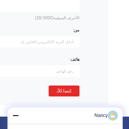
الأحرف المتبقية(
/3000)
20
من:
هاتف:
ﺎﺘﺼﻟ ﺍﻶﻧ
Nancy