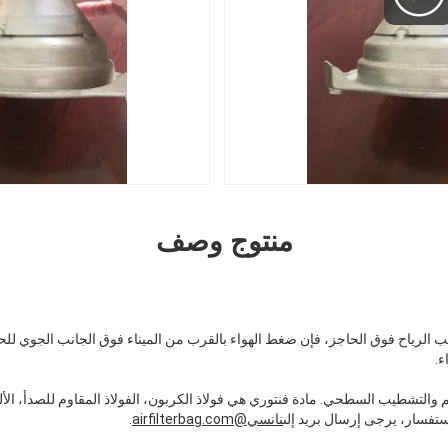
منتوج وصف
 تهب الرياح فوق الحاجز، فإن ضغط الهواء بالقرب من الميناء فوق الجانب الجوي لل
ء.
م والتشطيب السطحي. مادة فنتوري هي فولاذ الكربون، الفولاذ المقاوم للصدأ، الأل
استفسار، يرجى إرسال بريد إلى
نانسي@airfilterbag.com
.