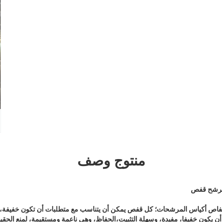
منتوج وصف
لمرشح قفص
فاص أكياس المرشحات؛ كل قفص يمكن أن يتناسب مع متطلبات أن تكون خفيفة، م
ن يكون خفيفا، مفيدة، وسهلة التثبيت،الحفاظ، وهي ناعمة ومستقيمة، لمنع الحقيب