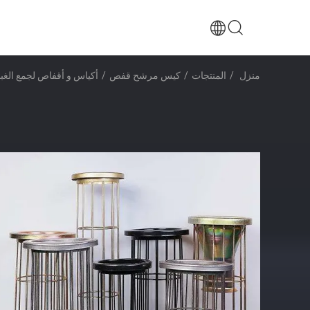
منزل
/
المنتجات
/
كيس مرشح قفص
/
أكياس و أقفاص لجمع الغبار