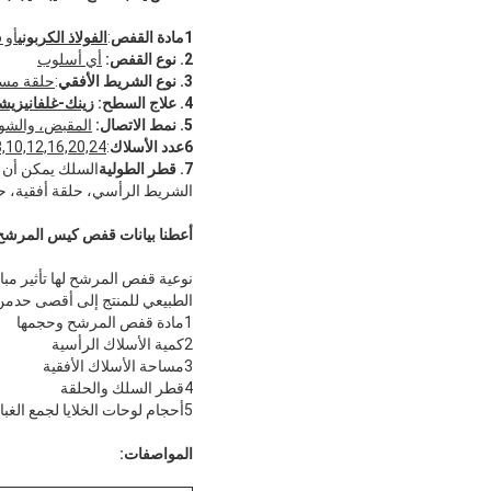
1مادة القفص
:
الفولاذ الكربوني
أو SS304،316316 لتر
2.
نوع القفص:
أي أسلوب
3.
نوع الشريط الأفقي
:
حلقة مست
4.
علاج السطح:
زينك-غلفانيزيشن
5.
نمط الاتصال:
المقبض، والشو
6عدد الأسلاك
:
8,10,12,16,20,24
7. قطر الطولية
السلك يمكن أن 
الشريط الرأسي، حلقة أفقية، ح
أعطنا بيانات قفص كيس المرشح
نوعية قفص المرشح لها تأثير مب
الطبيعي للمنتج إلى أقصى حدمن ا
1مادة قفص المرشح وحجمها
2كمية الأسلاك الرأسية
3مساحة الأسلاك الأفقية
4قطر السلك والحلقة
5أحجام لوحات الخلايا لجمع الغبار أو غرفة الأكياس
المواصفات: