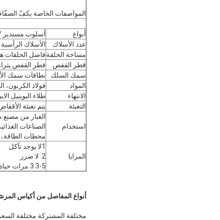
المواصفات الخاصة بكفّ الصفّاف
أنواع
أسلوب مستدير 
عدد الأسلاك
الأسلاك الرأسية 8/10/12/16/20/24
مساحة الحلقة
فاصل الحلقات هو 6 بوصات أو 8 بو
قطر القفص
قطر القفص يتراوح من 4 بوصة إلى 8 بوصة (100
سمك السلك
نطاقات سمك الأسلاك هي
المواد
فولاذ الكربون، ال
الانتهاء
طلاء البوينيل الا
التعبئة
يتم تعبئة الأقف
الغبار من مصنع م
استخدام
الصناعات الغذائي
محطات الطاقة، م
1لا يوجد تآكل
المزايا
2. لا ضرر
3.3-5 مرات حياة أطول من الأكياس الأخرى قفص مع الصلب
أنواع المفاصل من أكياس المر
مختلفة المشتركة مختلفة السعر،