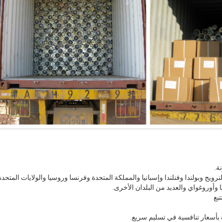
والنرويج وبولندا وفنلندا وإسبانيا والمملكة المتحدة وفرنسا وروسيا والولايات المتح
سيا وأوروغواي والعديد من البلدان الأخرى.