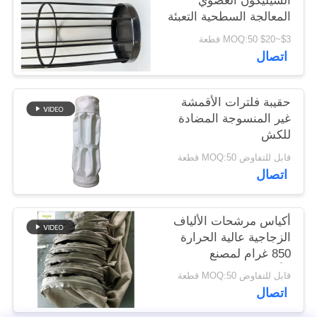
السيليكون العضوي
المعالجة السطحية التعبئة
والتغليف
سياسة
$3~$20 MOQ:50 قطعة
اتصال
الخصوصية
حقيبة فلترات الأقمشة
غير المنسوجة المضادة
للكش
قابل للتفاوض MOQ:50 قطعة
اتصال
أكياس مرشحات الألياف
الزجاجية عالية الحرارة
850 غرام لمصنع
الأسمنت
قابل للتفاوض MOQ:50 قطعة
اتصال