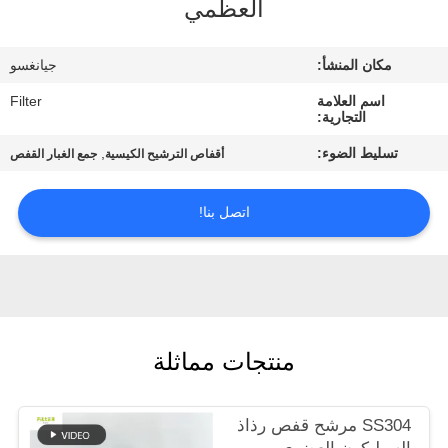
العظمي
مراقبة
مكان المنشأ:
جيانغسو
الجودة
اسم العلامة
Filter
التجارية:
اتصل
تسليط الضوء:
,
أقفاص الترشيح الكيسية
جمع الغبار القفص
بنا
اتصل بنا!
أخبار
اطلب
اقتباس
منتجات مماثلة
خريطة
SS304 مرشح قفص رذاذ
الموقع