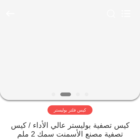
Anhui
Filter
Environmental
Technology
Co.,Ltd..
All
Rights
Reserved.
الصفحة
الرئيسية
منتجات
معلومات
عنا
كيس فلتر بوليستر
جولة
في
كيس تصفية بوليستر عالي الأداء / كيس
تصفية مصنع الأسمنت سمك 2 ملم
المعمل