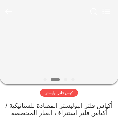
Anhui
Filter
Environmental
Technology
Co.,Ltd..
All
Rights
Reserved.
الصفحة
الرئيسية
منتجات
معلومات
عنا
كيس فلتر بوليستر
جولة
في
أكياس فلتر البوليستر المضادة للستاتيكية /
أكياس فلتر استنزاف الغبار المخصصة
المعمل