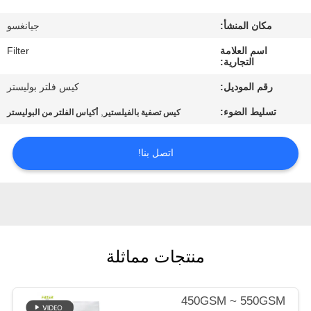
مكان المنشأ:
جيانغسو
مراقبة
اسم العلامة
Filter
الجودة
التجارية:
رقم الموديل:
كيس فلتر بوليستر
اتصل
تسليط الضوء:
,
كيس تصفية بالفيلستير
أكياس الفلتر من البوليستر
بنا
اتصل بنا!
أخبار
اطلب
اقتباس
منتجات مماثلة
خريطة
450GSM ~ 550GSM
الموقع