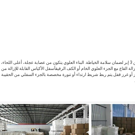
تُخيط أكياسنا بخياطة سلسلة من 3 إبر لضمان سلامة الخياطة. البناء العلوي يتكون من عصابة عجلة، أعلى 
الة القاع مع الجزء العلوي الخام أو الكف الرقيقأسفل الأكياس القابلة للإزالة من
أو غرز قفل.يتم ربط شريط ارتداء أو تنورة مخصصة بالجزء السفلي من الحقيبة لمن