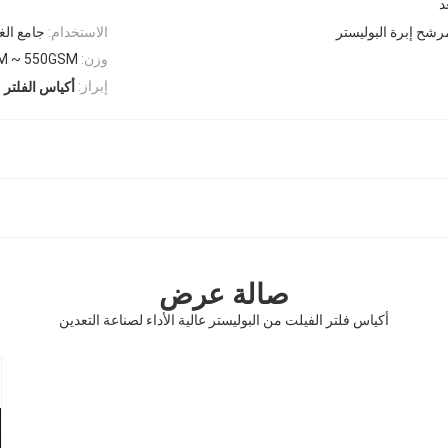
د
شح إبرة البوليستر
الاستخدام:
جامع الغ
وزن:
M ~ 550GSM
إبراز:
أكياس الفلتر 
صالة عرض
أكياس فلتر الفيلت من البوليستر عالية الأداء لصناعة التعدين