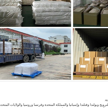
والنرويج وبولندا وفنلندا وإسبانيا والمملكة المتحدة وفرنسا وروسيا والولايات المتح