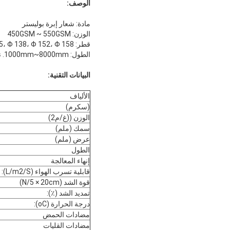
الوصف:
مادة: شعار إبرة بوليستر
الوزن: 450GSM ~ 550GSM
قطر: Φ 120، Φ 130، Φ 135، Φ 138، Φ 152، Φ 158 الخ.
الطول: 1000mm~8000mm. نحن نقوم بتصنيعها حسب متطلباتك.
البيانات التقنية:
الألياف
(سكرم)
الوزن ((غ/م2)
سمك (ملم)
عرض (ملم)
الطول
إنهاء المعالجة
قابلية تسرب الهواء (L/m2/S):
قوة الشد (N/5 × 20cm)
تمديد الشد (٪):
درجة الحرارة (oC):
مضادات الحمض
مضادات القليات