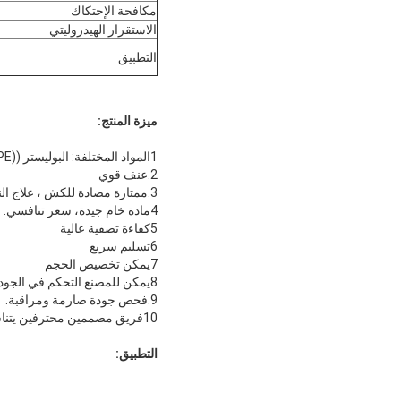
مكافحة الإحتكاك
الاستقرار الهيدروليتي
التطبيق
ميزة المنتج:
1المواد المختلفة: البوليستر ((PE) ، البولي بروبلين ((PP) ، الأراميد، P84، الأكريليك، PPS، الألياف الزجاجية، PTFE،Nomex،FMS الخ.
2.عنف قوي
3.ممتازة مضادة للكش ، علاج النهاية جيدة.
4مادة خام جيدة، سعر تنافسي.
5كفاءة تصفية عالية
6تسليم سريع
7يمكن تخصيص الحجم
8يمكن للمصنع التحكم في الجودة والسعر
9.فحص جودة صارمة ومراقبة.
10فريق مصممين محترفين يتناسب مع حالتك التشغيلية
التطبيق: