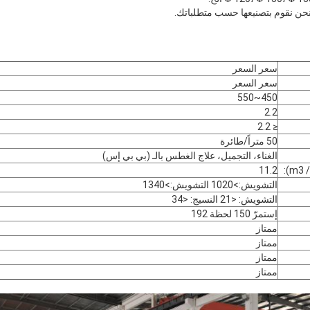
سعر السعر
سعر السعر
450~550
2.2
≤ 2.2
50 متراً/طائرة
الغناء، التجميل، علاج الغطس بالـ (بي بي إس)
11.2
التشويش:>1020 التشويش:>1340
التشويش: <21 النسيج: <34
إستمرّ 150 لحظة 192
ممتاز
ممتاز
ممتاز
ممتاز