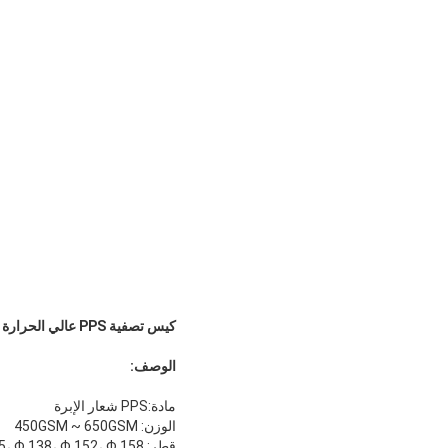
كيس تصفية PPS عالي الحرارة
الوصف:
مادة:PPS شعار الإبرة
الوزن: 450GSM ~ 650GSM
قطر: Φ 120، Φ 130، Φ 135، Φ 138، Φ 152، Φ 158 الخ.