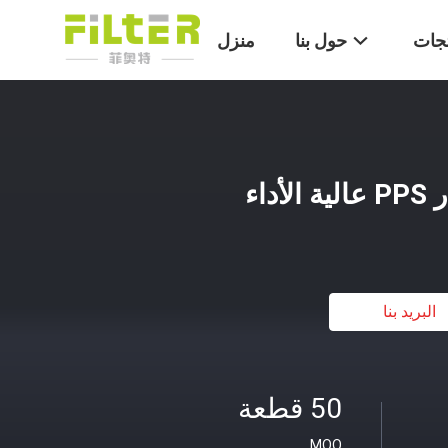
تجات
حول بنا
منزل
داء
البريد بنا
50 قطعة
MOQ