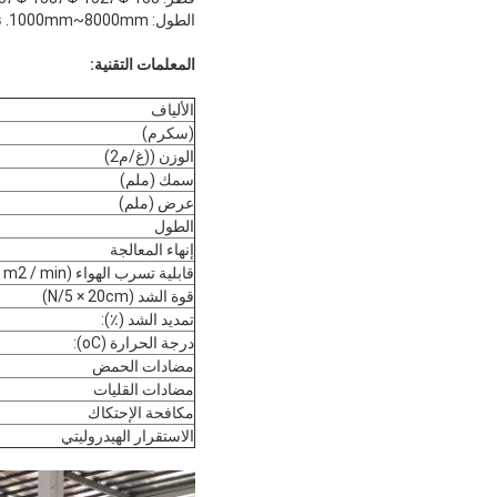
الطول: 1000mm~8000mm. نحن نقوم بتصنيعها حسب متطلباتك.
المعلمات التقنية:
الألياف
(سكرم)
الوزن ((غ/م2)
سمك (ملم)
عرض (ملم)
الطول
إنهاء المعالجة
قابلية تسرب الهواء (m3 / m2 / min):
قوة الشد (N/5 × 20cm)
تمديد الشد (٪):
درجة الحرارة (oC):
مضادات الحمض
مضادات القليات
مكافحة الإحتكاك
الاستقرار الهيدروليتي