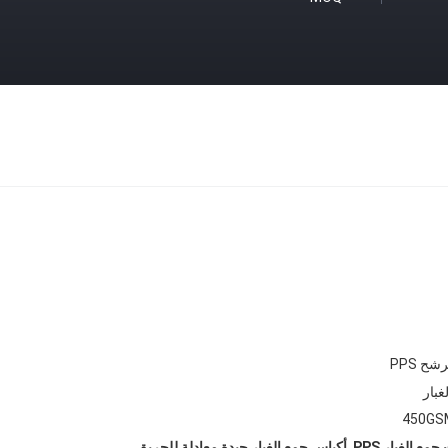
ح PPS
بار
450GS
,
ع الغبار PPS
أكياس جمع الغبار جيدة معادلة للحريق