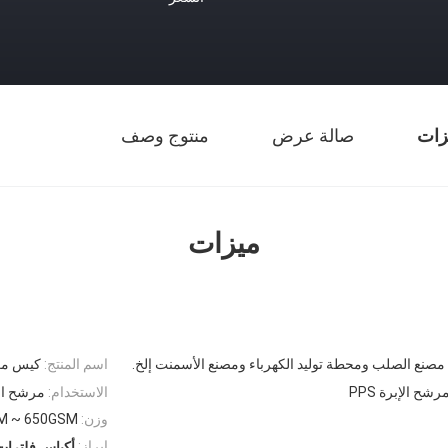
زات
صالة عرض
منتوج وصف
ميزات
مصنع الصلب ومحطة توليد الكهرباء ومصنع الأسمنت إلخ.
اسم المنتج:
كيس مرش
ح الإبرة PPS
الاستخدام:
مرشح الغ
وزن:
M ~ 650GSM
إبراز:
أكياس فلترات جم