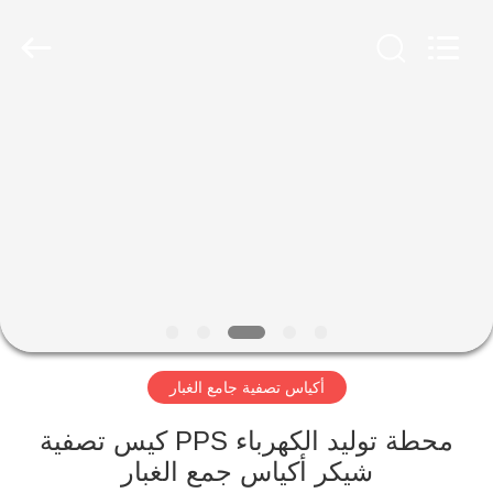
Anhui
Filter
Environmental
Technology
Co.,Ltd..
All
Rights
Reserved.
الصفحة
الرئيسية
منتجات
معلومات
عنا
أكياس تصفية جامع الغبار
جولة
في
محطة توليد الكهرباء PPS كيس تصفية
شيكر أكياس جمع الغبار
المعمل