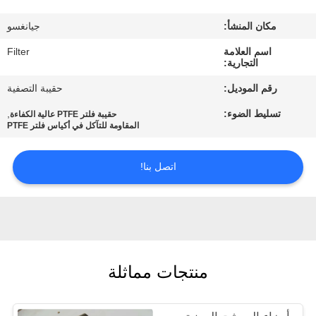
مكان المنشأ:
جيانغسو
مراقبة
اسم العلامة
Filter
الجودة
التجارية:
رقم الموديل:
حقيبة التصفية
اتصل
تسليط الضوء:
,
حقيبة فلتر PTFE عالية الكفاءة
بنا
المقاومة للتآكل في أكياس فلتر PTFE
اتصل بنا!
أخبار
اطلب
اقتباس
منتجات مماثلة
خريطة
الموقع