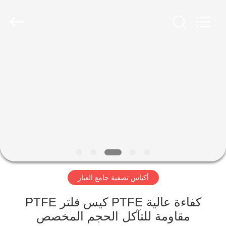
Anhui
Filter
Environmental
Technology
Co.,Ltd..
All
Rights
Reserved.
الصفحة
الرئيسية
منتجات
معلومات
عنا
أكياس تصفية جامع الغبار
جولة
في
كفاءة عالية PTFE كيس فلتر PTFE
مقاومة للتآكل الحجم المخصص
المعمل