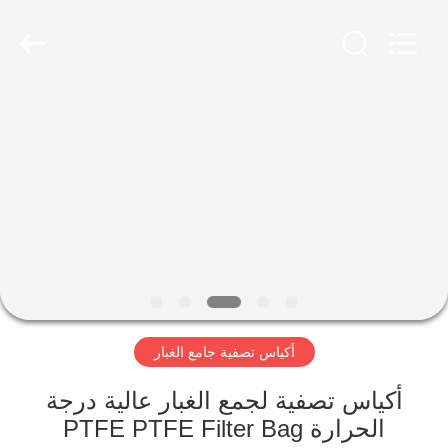
Anhui
Filter
Environmental
Technology
Co.,Ltd..
All
Rights
Reserved.
الصفحة
الرئيسية
منتجات
معلومات
عنا
أكياس تصفية جامع الغبار
جولة
في
أكياس تصفية لجمع الغبار عالية درجة
الحرارة PTFE PTFE Filter Bag
المعمل