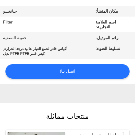
مكان المنشأ:
جيانغسو
مراقبة
اسم العلامة
Filter
الجودة
التجارية:
رقم الموديل:
حقيبة التصفية
اتصل
تسليط الضوء:
,
أكياس فلتر لجمع الغبار عالية درجة الحرارة
بنا
كيس فلتر PTFE PTFE بديل
اتصل بنا!
أخبار
اطلب
اقتباس
منتجات مماثلة
خريطة
الموقع