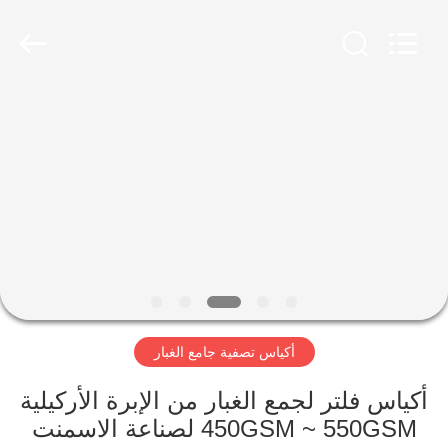
Anhui
Filter
Environmental
Technology
Co.,Ltd..
All
Rights
Reserved.
الصفحة
الرئيسية
منتجات
معلومات
عنا
أكياس تصفية جامع الغبار
جولة
في
أكياس فلتر لجمع الغبار من الإبرة الأركيلية
450GSM ~ 550GSM لصناعة الاسمنت
المعمل