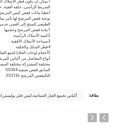
7يمكن أن يكون قطر الأسلاك الطولية 3mm، 3.2mm، 3.5mm، 3.8mm أو 4mm.
الشريط الرأسي، حلقة أفقية، ح
أعطنا بيانات قفص كيس المرشح
نوعية قفص المرشح لها تأثير مب
الطبيعي للمنتج إلى أقصى حدمن ا
1مادة قفص المرشح وحجمها
2كمية الأسلاك الرأسية
3مساحة الأسلاك الأفقية
4قطر السلك والحلقة
5أحجام لوحات الخلايا لجمع الغبار أو غرفة الأكياس
أنواع المفاصل من أكياس المر
مختلفة المشتركة مختلفة السعر،
السابق:
قفص تصفية SS304
التالي
قفص المرشح SS316L
بطاقة:
أكياس تجميع الغبار الصناعية,كيس فلتر بوليستر,اس