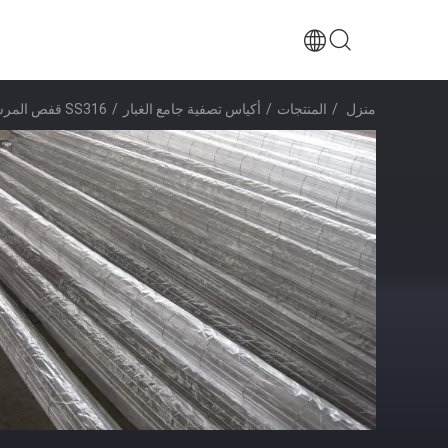
منزل
/
المنتجات
/
أكياس تصفية جامع الغبار
/
SS316 قفص المرشح