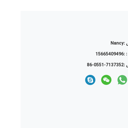
:
Nancy
 :
15665409496
 :
86-0551-7137352