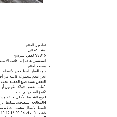
تفاصيل المنتج
مشاركة إلى
SS316 قفص المرشح
استفسر
إضافة إلى قائمة الاستف
وصف المنتج
جمع الغبار السيليكون الأعضاء الم
نحن نقدم مجموعة كاملة من أق
القفص يشبه ضلع الحقيبة. يجب أ
1مادة القفص: فولاذ الكربون أو SS304316316 لتر
2نوع القفص: أي نمط
3نوع الشريط الأفقي: حلقة مستديرة أو نجمة أو غلاف أو بيضاوي
4المعالجة السطحية: تسليط الزنك أو طبقة السيليكون أو البوكسي
5نمط الاتصال: مشبك، شاك، مخلب، وصلة الاتصال
6عدد الأسلاك: 810,12,16,20,24