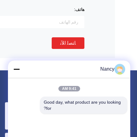
هاتف:
ﺎﺘﺼﻟ ﺍﻶﻧ
Nancy
البريد بنا
9:41 AM
دعنا نعرف متطلباتك سنقوم بتوصيل أفضل المنتجات معك.
Good day, what product are you looking 
for?