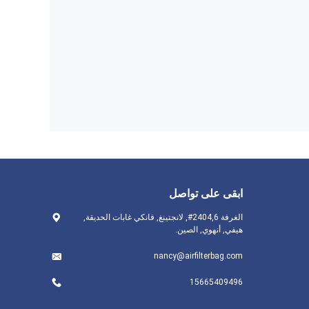
ابقى على تواصل
الغرفة 2404,6#, لانجتينغ, فانكي غابات الحديقة,
هيفي, أنهوي, الصين.
nancy@airfilterbag.com
15665409496