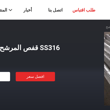
طلب اقتباس
اتصل بنا
أخبار
المن
SS316 قفص المرشح
افضل سعر