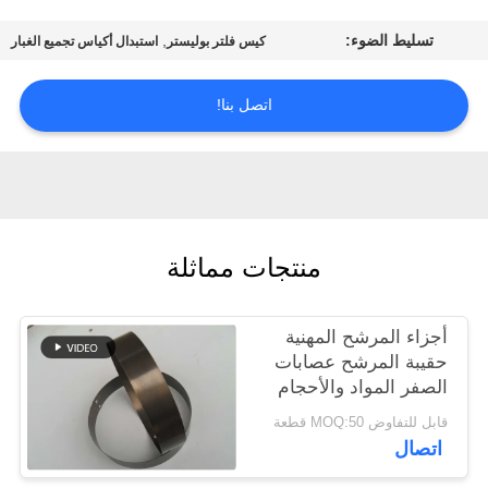
تسليط الضوء:
,
كيس فلتر بوليستر
استبدال أكياس تجميع الغبار
مراقبة
الجودة
اتصل بنا!
اتصل
بنا
أخبار
منتجات مماثلة
اطلب
أجزاء المرشح المهنية
حقيبة المرشح عصابات
اقتباس
الصفر المواد والأحجام
المختلفة
قابل للتفاوض MOQ:50 قطعة
خريطة
اتصال
الموقع