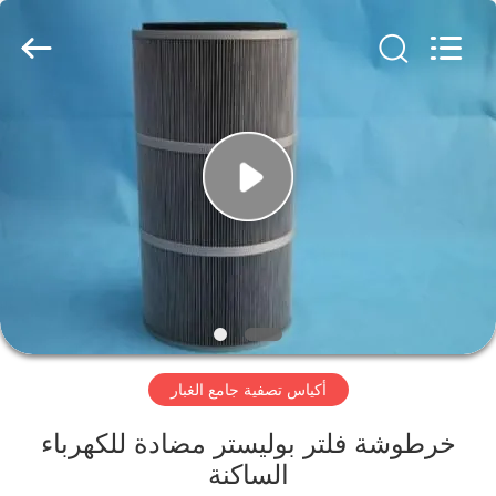
Anhui
Filter
Environmental
Technology
Co.,Ltd..
All
Rights
Reserved.
الصفحة
الرئيسية
منتجات
معلومات
عنا
أكياس تصفية جامع الغبار
جولة
في
خرطوشة فلتر بوليستر مضادة للكهرباء
الساكنة
المعمل