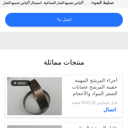
تسليط الضوء:
,
أكياس تجميع الغبار الصناعية
استبدال أكياس تجميع الغبار
مراقبة
اتصل بنا!
الجودة
اتصل
بنا
منتجات مماثلة
أخبار
أجزاء المرشح المهنية
اطلب
حقيبة المرشح عصابات
الصفر المواد والأحجام
اقتباس
المختلفة
قابل للتفاوض MOQ:50 قطعة
اتصال
خريطة
الموقع