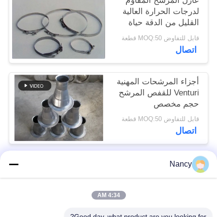
عازل المرشح المقاوم
لدرجات الحرارة العالية
القليل من الدقة حياة
سياسة
خدمة طويلة
قابل للتفاوض MOQ:50 قطعة
الخصوصية
اتصال
أجزاء المرشحات المهنية
Venturi للقفص المرشح
حجم مخصص
قابل للتفاوض MOQ:50 قطعة
اتصال
Nancy
فئات شعبية
جميع
4:34 AM
أكياس تصفية جامع
حقيبة مرشح أراميد
الغبار
Good day, what product are you looking for?