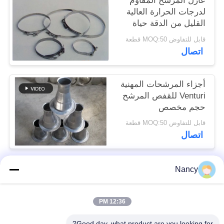
عازل المرشح المقاوم
لدرجات الحرارة العالية
القليل من الدقة حياة
سياسة
خدمة طويلة
قابل للتفاوض MOQ:50 قطعة
الخصوصية
اتصال
أجزاء المرشحات المهنية
Venturi للقفص المرشح
حجم مخصص
قابل للتفاوض MOQ:50 قطعة
اتصال
Nancy
فئات شعبية
جميع
12:36 PM
أكياس تصفية جامع
حقيبة مرشح أراميد
الغبار
Good day, what product are you looking for?