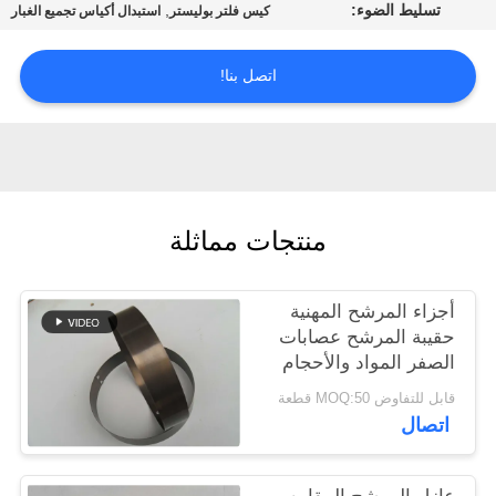
تسليط الضوء:
,
كيس فلتر بوليستر
استبدال أكياس تجميع الغبار
مراقبة
اتصل بنا!
الجودة
اتصل
بنا
منتجات مماثلة
أخبار
أجزاء المرشح المهنية
اطلب
حقيبة المرشح عصابات
الصفر المواد والأحجام
اقتباس
المختلفة
قابل للتفاوض MOQ:50 قطعة
اتصال
خريطة
الموقع