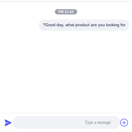
11:42 PM
مراقبة
الجودة
Good day, what product are you looking for?
اتصل
بنا
أخبار
اطلب
اقتباس
حقيبة فلتر البوليستر 750GSM مع غشاء PTFE
حقيبة مرشح PTFE
2025-03-31
خريطة
الموقع