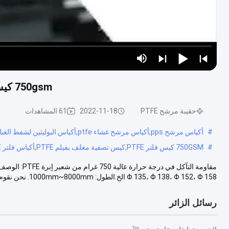
750gsm كيس مرشح PTFE مقاومة درجات الحرارة العالية للتآكل
حقيبة مرشح PTFE
2022-11-18
61 المشاهدات
#
أكياس مرشح pps,أكياس مرشح غشاء ptfe,أكياس البوليثين لشفط الغبار
#
750GSM كيس فلتر PTFE,كيس تصفية مغلف بفيلم PTFE,أكياس فلتر PTFE المقاومة للتآكل
Φ 135، Φ 138، Φ 152، Φ 158 الخ.الطول: 1000mm~8000mm. نحن نقوم بتصنيعها ...
رسائل الزائر