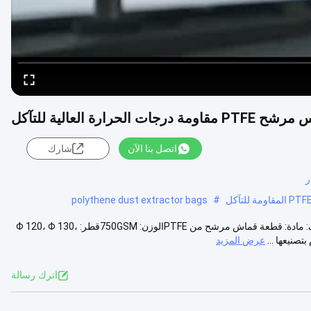
اتصل بنا الآن
شارك
polythene dust extractor bags
#
مقاومة التآكل في درجة حرارة عالية 750 غرام من شعير إبرة PTFE: الوصف: مادة: قطعة قماش مرشح من PTFEالوزن: 750GSMقطر: Φ 120، Φ 130،
عرض المزيد
اترك رسالة