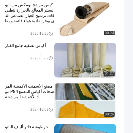
كيس مرشح نومكس من البو
ليستر المعالج بالحرارة لتطبي
قات ترشيح الغبار الصناعي الذ
ي يوفر نفاذية هواء فائقة ومقا
ومة عالية لدرجات الحرارة
أكياس تصفية جامع الغبار
00:24
2025-12-25
أكياس تصفية جامع الغبار
أكياس تصفية جامع الغبار
2023-03-09
01:37
مصنع الأسمنت الأقمشة المر
شحات أكياس المصنع P84 مو
اد الأقمشة المرشحة
P84 أكياس المرشح
2024-12-09
00:26
خرطوشة فلتر ألياف النانو