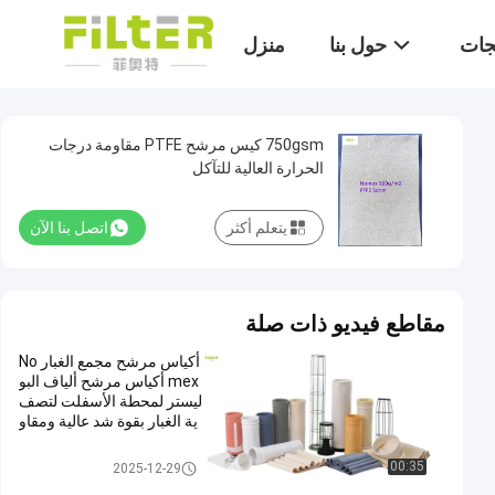
تجات
حول بنا
منزل
750gsm كيس مرشح PTFE مقاومة درجات
الحرارة العالية للتآكل
يتعلم أكثر
اتصل بنا الآن
مقاطع فيديو ذات صلة
أكياس مرشح مجمع الغبار No
mex أكياس مرشح ألياف البو
ليستر لمحطة الأسفلت لتصف
ية الغبار بقوة شد عالية ومقاو
مة للحرارة
كيس فلتر بوليستر
00:35
2025-12-29