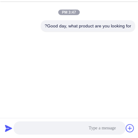
3:47 PM
مراقبة
الجودة
Good day, what product are you looking for?
اتصل
بنا
أخبار
اطلب
اقتباس
مرشح كيس PTFE غير المنسوج لجمع الغبار الصناعي حقيبة
مرشح الهواء
حقيبة مرشح PTFE
2025-02-18
خريطة
الموقع