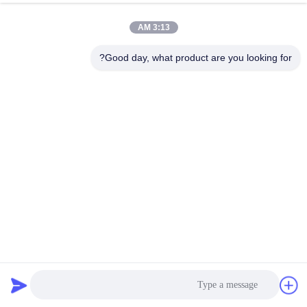
3:13 AM
مراقبة
الجودة
Good day, what product are you looking for?
اتصل
بنا
أخبار
اطلب
اقتباس
حقيبة فلتر جمع الغبار البوليستر غير المنسوج للنفط والماء
كيس فلتر بوليستر
2024-10-12
خريطة
الموقع